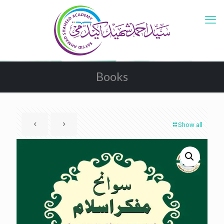
Books
Show all