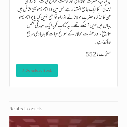
یہ کتاب حضرت مولانا کی خود نوشت سوانح حیات ’’کاروان
زندگی‘‘ کا ایک جامع اختصارہے جس میں وہ اہم پہلوبھی شامل ہیں
جن کا تذکرہ حضرت مولانا نے از راہ تواضع نہیں کیا یا جو اہم پہلو
بیان میں نہیں آسکے تھے۔یہ کتاب گویا ایک عہد کی مکمل
تاریخ، اور حضرت مولانا کے سوانح حیات کا بنیادی مرجع
ومآخذہے۔
صفحات:552
Download Book
Related products