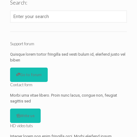
Search:
Support forum
Quisque lorem tortor fringilla sed vesti bulum id, eleifend justo vel
biben
Go to forum
Contact form
Morbi urna vitae libero. Proin nunc lacus, congue non, feugiat
sagittis sed
Write us
HD video tuts
Integer lorem non enim fringilla orci. Morbi eleifend ipsum