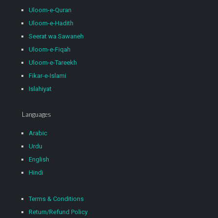
Uloom-e-Quran
Uloom-e-Hadith
Seerat wa Sawaneh
Uloom-e-Fiqah
Uloom-e-Tareekh
Fikar-e-Islami
Islahiyat
Languages
Arabic
Urdu
English
Hindi
Terms & Conditions
Return/Refund Policy