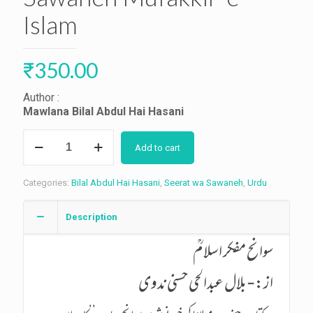
Islam
₹
350.00
Author :
Mawlana Bilal Abdul Hai Hasani
Sawaneh
Add to cart
Mufakkir-
e-
Islam
Categories:
Bilal Abdul Hai Hasani
,
Seerat wa Sawaneh
,
Urdu
quantity
Description
سوانح مفکر اسلامؒ
از:-بلال عبدالحی حسنی ندوی