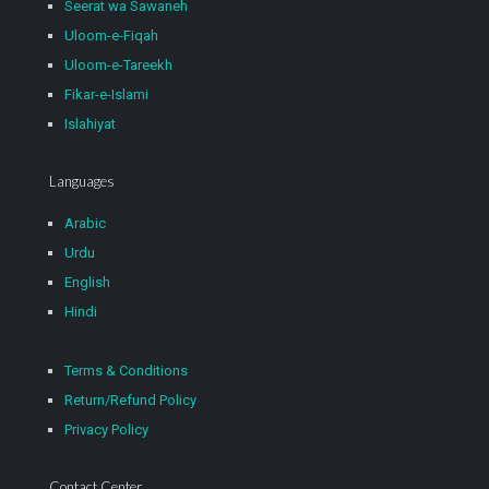
Seerat wa Sawaneh
Uloom-e-Fiqah
Uloom-e-Tareekh
Fikar-e-Islami
Islahiyat
Languages
Arabic
Urdu
English
Hindi
Terms & Conditions
Return/Refund Policy
Privacy Policy
Contact Center