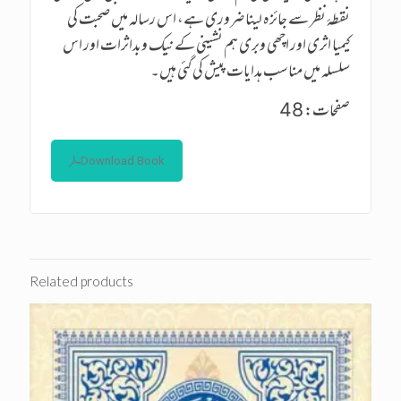
نقطۂ نظر سے جائزہ لینا ضروری ہے، اس رسالہ میں صحبت کی
کیمیا اثری اور اچھی وبری ہم نشینی کے نیک وبداثرات اور اس
سلسلہ میں مناسب ہدایات پیش کی گئی ہیں۔
صفحات: 48
Download Book
Related products