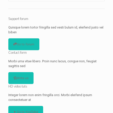
Support forum
Quisque lorem tortor fringilla sed vesti bulum id, eleifend justo vel
biben
Go to forum
Contact form
Morbi urna vitae libero. Proin nunc lacus, congue non, feugiat
sagittis sed
Write us
HD video tuts
Integer lorem non enim fringilla orci. Morbi eleifend ipsum
consectetuer at
Go to YouTube