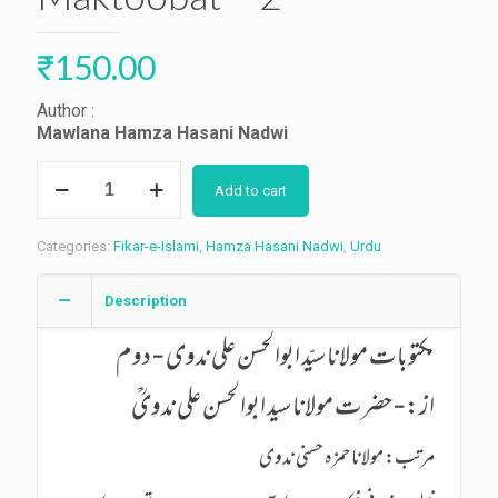
₹
150.00
Author :
Mawlana Hamza Hasani Nadwi
Maktoobat
Add to cart
-
2
quantity
Categories:
Fikar-e-Islami
,
Hamza Hasani Nadwi
,
Urdu
Description
مکتوبات مولانا سیّد ابوالحسن علی ندوی -دوم
از:-حضرت مولانا سید ابوالحسن علی ندویؒ
مرتب: مولانا حمزہ حسنی ندوی