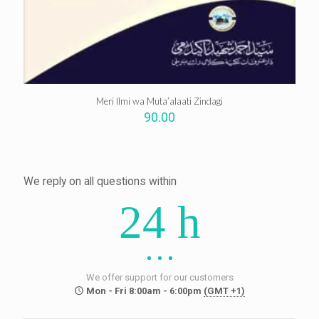
Meri Ilmi wa Muta’alaati Zindagi
90.00
We reply on all questions within
24 h
We offer support for our customers
Mon - Fri 8:00am - 6:00pm
(GMT +1)