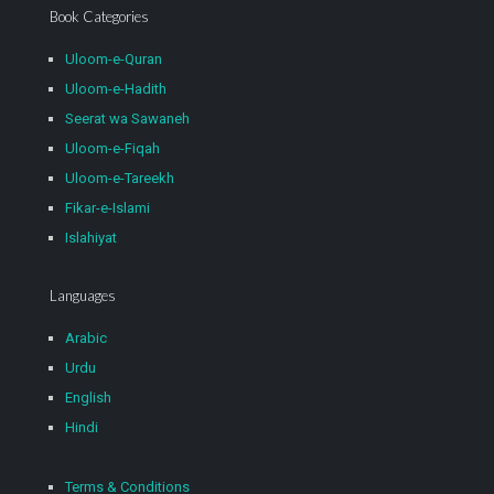
Book Categories
Uloom-e-Quran
Uloom-e-Hadith
Seerat wa Sawaneh
Uloom-e-Fiqah
Uloom-e-Tareekh
Fikar-e-Islami
Islahiyat
Languages
Arabic
Urdu
English
Hindi
Terms & Conditions