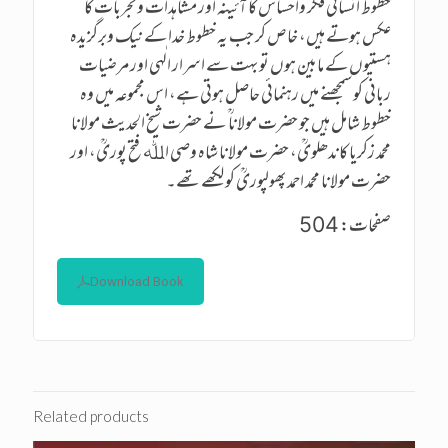
خطوط انسانی فکر واحساس کا آئینہ اور مشاہدات وتجربات کا
عکس ہوتے ہیں، خاص کر جب یہ خطوط خدا کے نیک وبرگزیدہ
ہستیوں کے مابین ہوں تو بہت سے اسرار الٰہی اور مرضیات
ربانی کو سمجھنے میں رہنمائی حاصل ہوتی ہے، اس مجموعہ میں وہ
خطوط شامل ہیں جو حضرت مولانا ؒ نے حضرت شیخ الحدیث مولانا
محمد زکریا کاندھلویؒ، حضرت مولانا شاہ وصی اﷲ فتح پوریؒ، اور
حضرت مولانا محمد احمد پھولپوریؒ کو لکھے تھے۔
صفحات: 504
Download Book
Related products